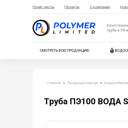
Прайс листы
Проекты
О компании
Нов
Качественн
трубы в РФ 
СМОТРЕТЬ ВСЮ ПРОДУКЦИЮ
ВОДОС
Главная
>
Продукция завода
>
Водоснабжен
Труба ПЭ100 ВОДА S