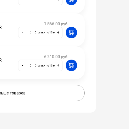
7 866.00
руб.
R
-
+
Отрезки по 13 м
6 210.00
руб.
R
-
+
Отрезки по 13 м
льше товаров